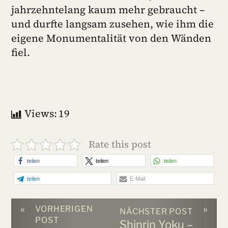
jahrzehntelang kaum mehr gebraucht –
und durfte langsam zusehen, wie ihm die
eigene Monumentalität von den Wänden
fiel.
Views:
19
Rate this post
teilen
teilen
teilen
teilen
E-Mail
«
»
VORHERIGEN
NÄCHSTER POST
POST
Shinrin Yoku –