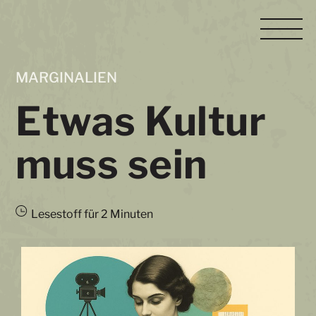
Skip
M
to
content
MARGINALIEN
Etwas Kultur
muss sein
Lesestoff für
2
Minuten