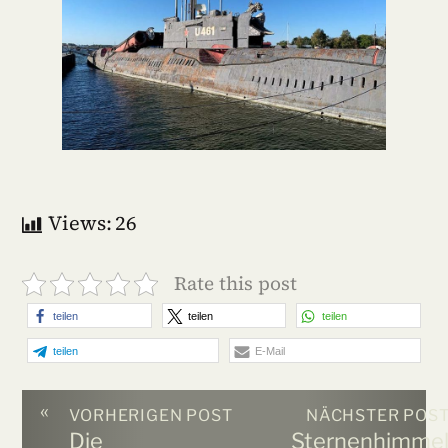
Views:
26
Rate this post
teilen
teilen
teilen
teilen
E-Mail
«
VORHERIGEN POST
NÄCHSTER POS
Die
Sternenhimme