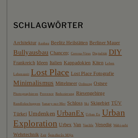
SCHLAGWÖRTER
Architektur
Beelitz Heilstätten
Berliner Mauer
Ausbau
DIY
Bullyausbau
Chancen;
Corona-Virus
Digitalität
Frankreich
Ideen
Italien
Kappadokien
Kiten
Leben
Lost Place
Lost Place Fotografie
Lebenszeit
Minimalismus
Mittelmeer
Ostsee
Ordnung
Riesengebirge
Photographieren
Provence
Reduzierung
Schloss
Skigebiet
TÜV
Rundlokschuppen
Sanary-sur-Mer
Ski
Urban
UrbanEx
Umdenken
Türkei
Urban Ex
Exploration
Urbex
Van
Venedig
Vanlife
Wabi-sabi
Wehrtechnik
Zeit
Špindlerův Mlýn