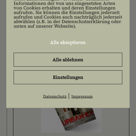
Informationen der von uns eingesetzten Arten
Leben
von Cookies erhalten und deren Einstellungen
aufrufen. Sie können die Einstellungen jederzeit
aufrufen und Cookies auch nachträglich jederzeit
Marginalien
abwählen (z.B. in der Datenschutzerklärung oder
unten auf unserer Webseite).
Photo-Walk
Alle akzeptieren
Reisen
Alle ablehnen
Einstellungen
|
Datenschutz
Impressum