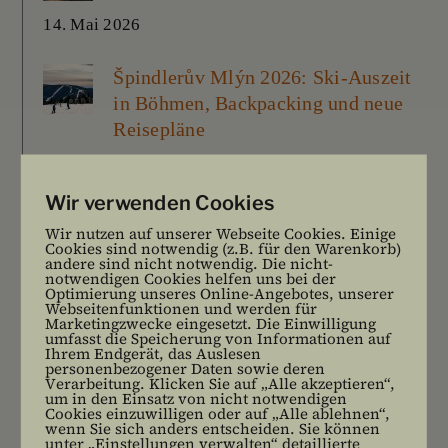
14. Mai 2026
Špindlerův Mlýn 2026: Ski-Auszeit
in Böhmen, Backpacking und neue
Reisepläne
7. März 2026
Wir verwenden Cookies
Die Stille der Maschinen – Lost
Wir nutzen auf unserer Webseite Cookies. Einige
Place Kraftwerk Vogelsang
Cookies sind notwendig (z.B. für den Warenkorb)
andere sind nicht notwendig. Die nicht-
21. Dezember 2025
notwendigen Cookies helfen uns bei der
Optimierung unseres Online-Angebotes, unserer
Webseitenfunktionen und werden für
Marketingzwecke eingesetzt. Die Einwilligung
umfasst die Speicherung von Informationen auf
Ihrem Endgerät, das Auslesen
KATEGORIEN
personenbezogener Daten sowie deren
Verarbeitung. Klicken Sie auf „Alle akzeptieren“,
um in den Einsatz von nicht notwendigen
Cookies einzuwilligen oder auf „Alle ablehnen“,
Bulliausbau
wenn Sie sich anders entscheiden. Sie können
unter „Einstellungen verwalten“ detaillierte