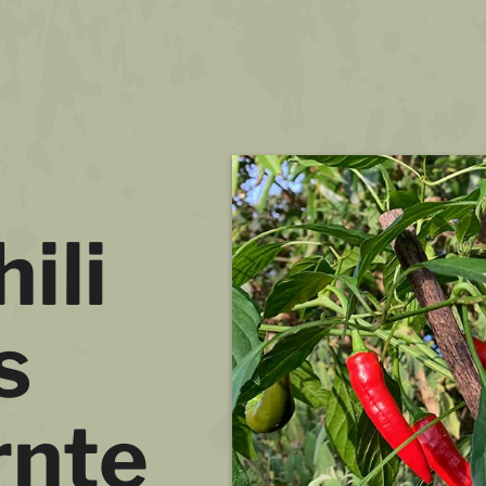
ili
s
rnte